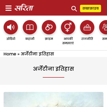
⚲
सब्सक्राइब
ऑडियो
कहानी
क्राइम
आपकी
राजनीति
सम
समस्याएं
Home
»
अर्जेंटीना इतिहास
अर्जेंटीना इतिहास