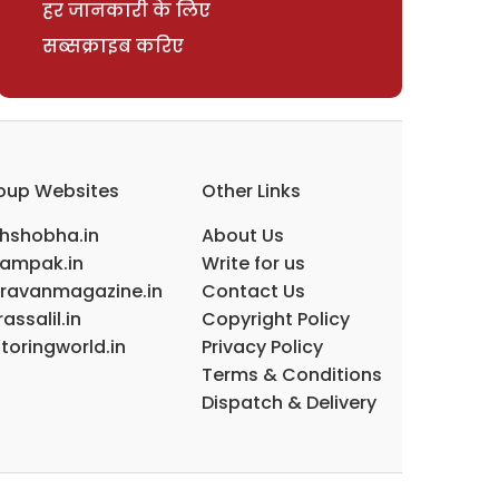
हर जानकारी के लिए
सब्सक्राइब करिए
oup Websites
Other Links
ihshobha.in
About Us
ampak.in
Write for us
ravanmagazine.in
Contact Us
assalil.in
Copyright Policy
toringworld.in
Privacy Policy
Terms & Conditions
Dispatch & Delivery