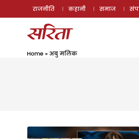
राजनीति
कहानी
समाज
सं
Home
»
अबु मलिक