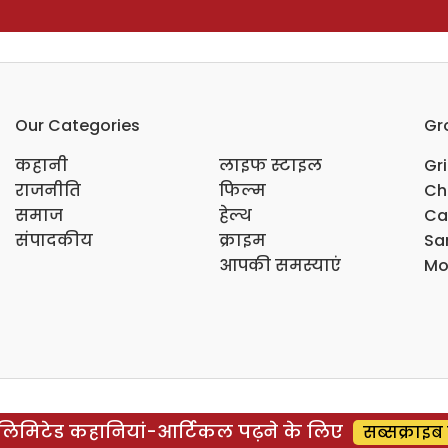
Our Categories
Gr
कहानी
लाइफ स्टाइल
Gr
राजनीति
फिल्म
Ch
समाज
हेल्थ
Ca
संपादकीय
क्राइम
Sar
आपकी समस्याएं
Mo
िमिटेड कहानियां-आर्टिकल पढ़ने के लिए
सब्सक्राइब 