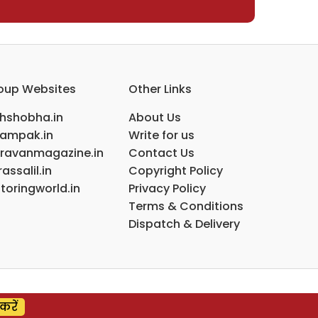
oup Websites
Other Links
ihshobha.in
About Us
ampak.in
Write for us
ravanmagazine.in
Contact Us
assalil.in
Copyright Policy
toringworld.in
Privacy Policy
Terms & Conditions
Dispatch & Delivery
करें