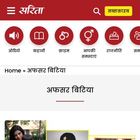
⚲
सब्सक्राइब
ऑडियो
कहानी
क्राइम
आपकी
राजनीति
सम
समस्याएं
Home
»
अफसर बिटिया
अफसर बिटिया