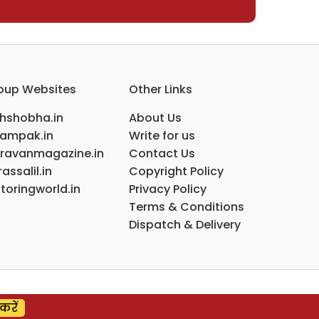
oup Websites
Other Links
ihshobha.in
About Us
ampak.in
Write for us
ravanmagazine.in
Contact Us
assalil.in
Copyright Policy
toringworld.in
Privacy Policy
Terms & Conditions
Dispatch & Delivery
करें