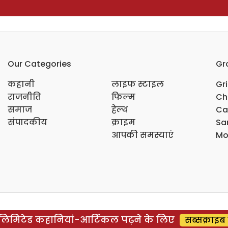
Our Categories
Gr
कहानी
लाइफ स्टाइल
Gr
राजनीति
फिल्म
Ch
समाज
हेल्थ
Ca
संपादकीय
क्राइम
Sar
आपकी समस्याएं
Mo
िमिटेड कहानियां-आर्टिकल पढ़ने के लिए
सब्सक्राइब 