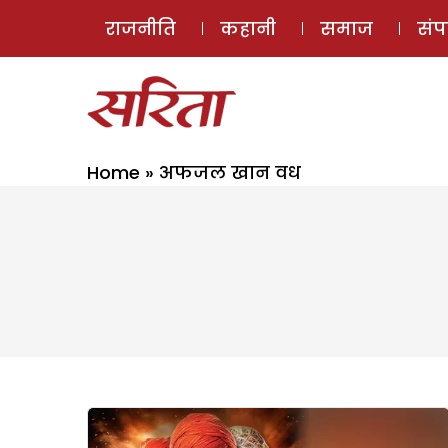
राजनीति
कहानी
समाज
सं
Home
»
अफजल खान वध