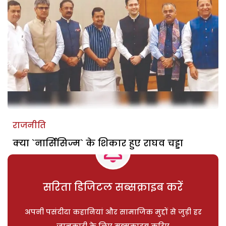
राजनीति
क्या `नार्सिसिज्म` के शिकार हुए राघव चड्डा
सरिता डिजिटल सब्सक्राइब करें
अपनी पसंदीदा कहानियां और सामाजिक मुद्दों से जुड़ी हर
जानकारी के लिए सब्सक्राइब करिए