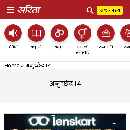
⚲
सब्सक्राइब
ऑडियो
कहानी
क्राइम
आपकी
राजनीति
सम
समस्याएं
Home
»
अनुच्छेद 14
अनुच्छेद 14