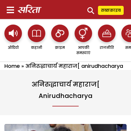
⚲
सब्सक्राइब
ऑडियो
कहानी
क्राइम
आपकी
राजनीति
सम
समस्याएं
Home
»
अनिरुद्धाचार्य महाराज[ anirudhacharya
अनिरुद्धाचार्य महाराज[
Anirudhacharya