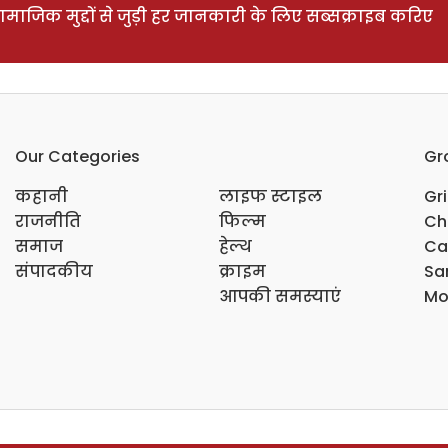
ाजिक मुद्दों से जुड़ी हर जानकारी के लिए सब्सक्राइब करिए
Our Categories
Gr
कहानी
लाइफ स्टाइल
Gr
राजनीति
फिल्म
Ch
समाज
हेल्थ
Ca
संपादकीय
क्राइम
Sar
आपकी समस्याएं
Mo