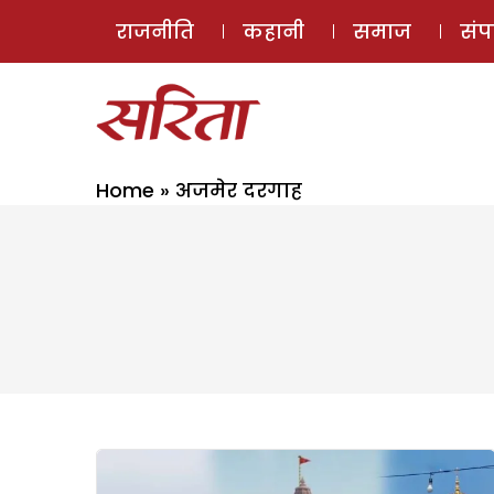
राजनीति
कहानी
समाज
सं
Home
»
अजमेर दरगाह