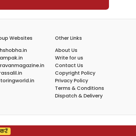
oup Websites
Other Links
ihshobha.in
About Us
ampak.in
Write for us
ravanmagazine.in
Contact Us
assalil.in
Copyright Policy
toringworld.in
Privacy Policy
Terms & Conditions
Dispatch & Delivery
करें