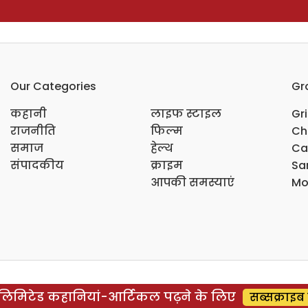
Our Categories
Gr
कहानी
लाइफ स्टाइल
Gr
राजनीति
फिल्म
Ch
समाज
हेल्थ
Ca
संपादकीय
क्राइम
Sar
आपकी समस्याएं
Mo
िमिटेड कहानियां-आर्टिकल पढ़ने के लिए
सब्सक्राइब 