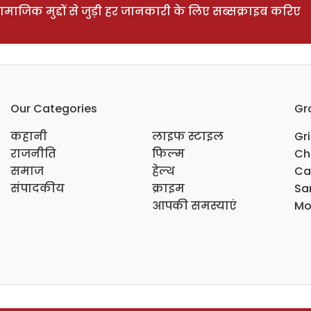
ाजिक मुद्दों से जुड़ी हर जानकारी के लिए सब्सक्राइब करिए
Our Categories
Gr
कहानी
लाइफ स्टाइल
Gr
राजनीति
फिल्म
Ch
समाज
हेल्थ
Ca
संपादकीय
क्राइम
Sar
आपकी समस्याएं
Mo