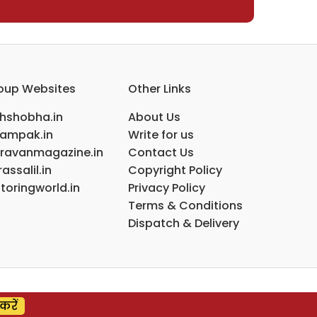
oup Websites
Other Links
ihshobha.in
About Us
ampak.in
Write for us
ravanmagazine.in
Contact Us
assalil.in
Copyright Policy
toringworld.in
Privacy Policy
Terms & Conditions
Dispatch & Delivery
करें