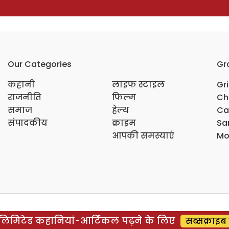
Our Categories
Gr
कहानी
लाइफ स्टाइल
Gr
राजनीति
फिल्म
Ch
समाज
हेल्थ
Ca
संपादकीय
क्राइम
Sar
आपकी समस्याएं
Mo
िमिटेड कहानियां-आर्टिकल पढ़ने के लिए
सब्सक्राइब 