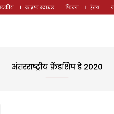
ई-मैगज़ीन
ऑडियो 
पादकीय
लाइफ स्टाइल
फिल्म
हेल्थ
क
अंतरराष्ट्रीय फ्रेंडशिप डे 2020