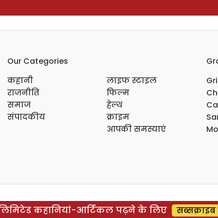
Our Categories
Gr
कहानी
लाइफ स्टाइल
Gr
राजनीति
फिल्म
Ch
समाज
हेल्थ
Ca
संपादकीय
क्राइम
Sar
आपकी समस्याएं
Mo
िमिटेड कहानियां-आर्टिकल पढ़ने के लिए
सब्सक्राइब 