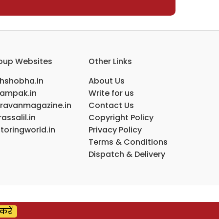
oup Websites
Other Links
ihshobha.in
About Us
ampak.in
Write for us
ravanmagazine.in
Contact Us
assalil.in
Copyright Policy
toringworld.in
Privacy Policy
Terms & Conditions
Dispatch & Delivery
करें